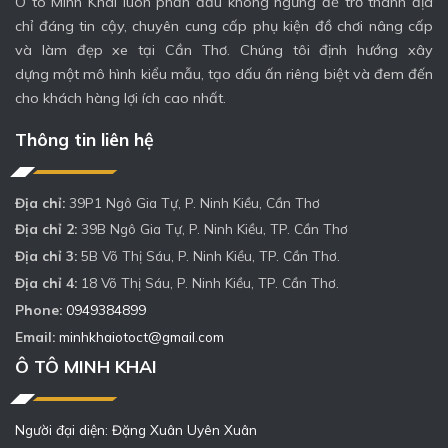
Ô tô Minh Khai luôn phấn đấu không ngừng để trở thành địa
chỉ đáng tin cậy, chuyên cung cấp phụ kiện đồ chơi nâng cấp
và làm đẹp xe tại Cần Thơ. Chúng tôi định hướng xây
dựng một mô hình kiểu mẫu, tạo dấu ấn riêng biệt và đem đến
cho khách hàng lợi ích cao nhất.
Thông tin liên hệ
Địa chỉ:
39P1 Ngô Gia Tự, P. Ninh Kiều, Cần Thơ
Địa chỉ 2:
39B Ngô Gia Tự, P. Ninh Kiều, TP. Cần Thơ
Địa chỉ 3:
5B Võ Thị Sáu, P. Ninh Kiều, TP. Cần Thơ.
Địa chỉ 4:
18 Võ Thị Sáu, P. Ninh Kiều, TP. Cần Thơ.
Phone:
0949384899
Email:
minhkhaiotoct@gmail.com
Ô TÔ MINH KHAI
Người đại diện: Đặng Xuân Uyên Xuân