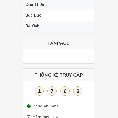
Dầu Thơm
Bậc Đúc
Bể Kính
FANPAGE
THỐNG KÊ TRUY CẬP
1
7
6
8
Đang online:
5
Hôm nay:
266