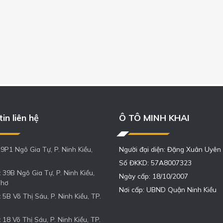
in liên hệ
Ô TÔ MINH KHAI
9P1 Ngô Gia Tự, P. Ninh Kiều,
Người đại diện: Đặng Xuân Uyên
Số ĐKKD: 57A8007323
:
39B Ngô Gia Tự, P. Ninh Kiều,
Ngày cấp: 18/10/2007
Thơ
Nơi cấp: UBND Quận Ninh Kiều
:
5B Võ Thị Sáu, P. Ninh Kiều, TP.
:
18 Võ Thị Sáu, P. Ninh Kiều, TP.