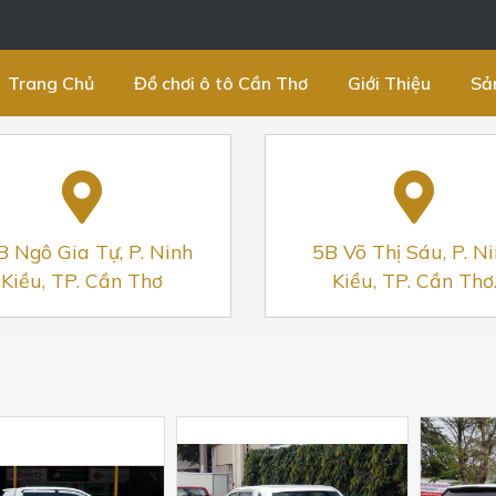
Trang Chủ
Đồ chơi ô tô Cần Thơ
Giới Thiệu
Sả
B Ngô Gia Tự, P. Ninh
5B Võ Thị Sáu, P. N
Kiều, TP. Cần Thơ
Kiều, TP. Cần Thơ