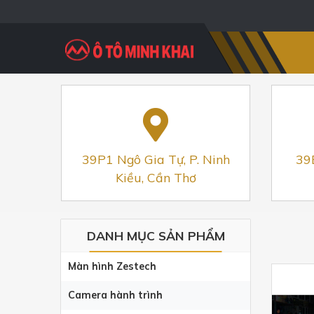
39P1 Ngô Gia Tự, P. Ninh
39
Kiều, Cần Thơ
DANH MỤC SẢN PHẨM
Màn hình Zestech
Camera hành trình