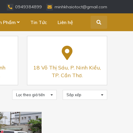
0949384899
minhkhaiotoct@gmail.com
n Phẩm
Tin Tức
Liên hệ
inh
18 Võ Thị Sáu, P. Ninh Kiều,
.
TP. Cần Thơ.
Lọc theo giá tiền
Sắp xếp