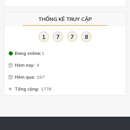
THỐNG KÊ TRUY CẬP
1
7
7
8
Đang online:
1
Hôm nay:
9
Hôm qua:
267
Tổng cộng:
1778