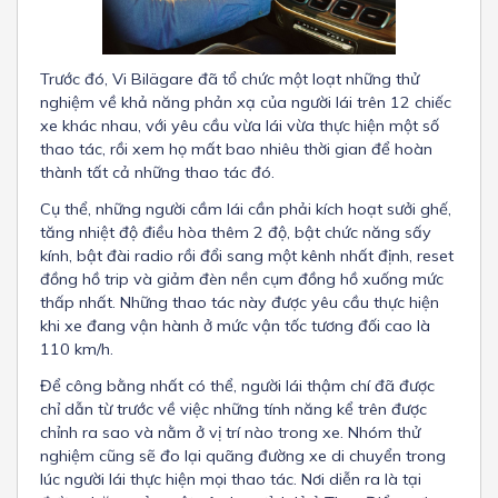
Trước đó, Vi Bilägare đã tổ chức một loạt những thử
nghiệm về khả năng phản xạ của người lái trên 12 chiếc
xe khác nhau, với yêu cầu vừa lái vừa thực hiện một số
thao tác, rồi xem họ mất bao nhiêu thời gian để hoàn
thành tất cả những thao tác đó.
Cụ thể, những người cầm lái cần phải kích hoạt sưởi ghế,
tăng nhiệt độ điều hòa thêm 2 độ, bật chức năng sấy
kính, bật đài radio rồi đổi sang một kênh nhất định, reset
đồng hồ trip và giảm đèn nền cụm đồng hồ xuống mức
thấp nhất. Những thao tác này được yêu cầu thực hiện
khi xe đang vận hành ở mức vận tốc tương đối cao là
110 km/h.
Để công bằng nhất có thể, người lái thậm chí đã được
chỉ dẫn từ trước về việc những tính năng kể trên được
chỉnh ra sao và nằm ở vị trí nào trong xe. Nhóm thử
nghiệm cũng sẽ đo lại quãng đường xe di chuyển trong
lúc người lái thực hiện mọi thao tác. Nơi diễn ra là tại