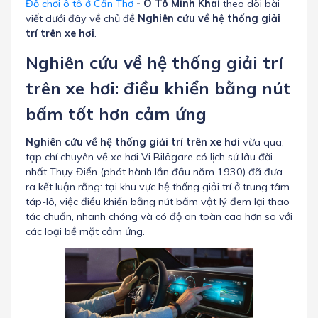
Đồ chơi ô tô ở Cần Thơ
- Ô Tô Minh Khai
theo dõi bài
viết dưới đây về chủ đề
Nghiên cứu về hệ thống giải
trí trên xe hơi
.
Nghiên cứu về hệ thống giải trí
trên xe hơi: điều khiển bằng nút
bấm tốt hơn cảm ứng
Nghiên cứu về hệ thống giải trí trên xe hơi
vừa qua,
tạp chí chuyên về xe hơi Vi Bilägare có lịch sử lâu đời
nhất Thụy Điển (phát hành lần đầu năm 1930) đã đưa
ra kết luận rằng: tại khu vực hệ thống giải trí ở trung tâm
táp-lô, việc điều khiển bằng nút bấm vật lý đem lại thao
tác chuẩn, nhanh chóng và có độ an toàn cao hơn so với
các loại bề mặt cảm ứng.