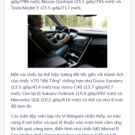
giây/786 mét), Nissan Qashqai (25,1 giây/765 mét) và
Tesla Model 3 (23,5 giây/717 mét).
Một vài chiếc lại thể hiện tương đối tốt, gần với thành tích
của chiếc V70 "đời Tống" chẳng hạn như Dacia Sandero
(13,5 giây/414 mét) hay Volvo C40 (13,7 giây/417
mét). Còn lại là Subaru Outback (19,4 giây/592 mét) và
Mercedes GLB (20,2 giây/616 mét) có thể coi như ở mức
độ tạm ổn.
Các biên tập viên tạp chí Vi Bilägare nhận thấy, xe nào
càng ít nút bấm và quá lệ thuộc vào màn hình cảm ứng
thì kết quả càng kém, điển hình như chiếc MG Marvel R.
Còn những chiếc Dacia Sandero và Volvo C40 có kết