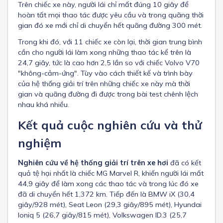
Trên chiếc xe này, người lái chỉ mất đúng 10 giây để
hoàn tất mọi thao tác được yêu cầu và trong quãng thời
gian đó xe mới chỉ di chuyển hết quãng đường 300 mét.
Trong khi đó, với 11 chiếc xe còn lại, thời gian trung bình
cần cho người lái làm xong những thao tác kể trên là
24,7 giây, tức là cao hơn 2,5 lần so với chiếc Volvo V70
"không-cảm-ứng". Tùy vào cách thiết kế và trình bày
của hệ thống giải trí trên những chiếc xe này mà thời
gian và quãng đường đi được trong bài test chênh lệch
nhau khá nhiều.
Kết quả cuộc nghiên cứu và thử
nghiệm
Nghiên cứu về hệ thống giải trí trên xe hơi
đã có kết
quả tệ hại nhất là chiếc MG Marvel R, khiến người lái mất
44,9 giây để làm xong các thao tác và trong lúc đó xe
đã di chuyển hết 1,372 km. Tiếp đến là BMW iX (30,4
giây/928 mét), Seat Leon (29,3 giây/895 mét), Hyundai
Ioniq 5 (26,7 giây/815 mét), Volkswagen ID.3 (25,7