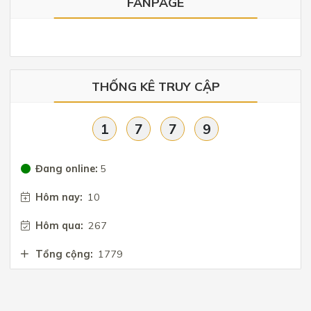
FANPAGE
THỐNG KÊ TRUY CẬP
1
7
7
9
Đang online:
5
Hôm nay:
10
Hôm qua:
267
Tổng cộng:
1779