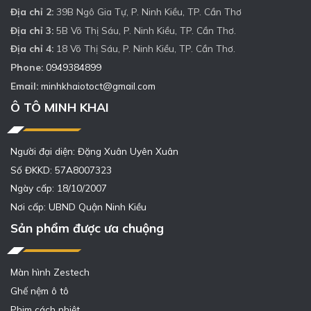
Địa chỉ 2:
39B Ngô Gia Tự, P. Ninh Kiều, TP. Cần Thơ
Địa chỉ 3:
5B Võ Thị Sáu, P. Ninh Kiều, TP. Cần Thơ.
Địa chỉ 4:
18 Võ Thị Sáu, P. Ninh Kiều, TP. Cần Thơ.
Phone:
0949384899
Email:
minhkhaiotoct@gmail.com
Ô TÔ MINH KHAI
Người đại diện: Đặng Xuân Uyên Xuân
Số ĐKKD: 57A8007323
Ngày cấp: 18/10/2007
Nơi cấp: UBND Quận Ninh Kiều
Sản phẩm được ưa chuộng
Màn hình Zestech
Ghế nệm ô tô
Phim cách nhiệt