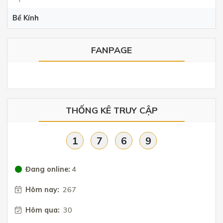
Bể Kính
FANPAGE
THỐNG KÊ TRUY CẬP
1
7
6
9
Đang online:
4
Hôm nay:
267
Hôm qua:
30