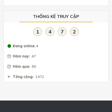
THỐNG KÊ TRUY CẬP
1
4
7
2
Đang online:
4
Hôm nay:
47
Hôm qua:
80
Tổng cộng:
1472