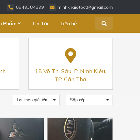
0949384899
minhkhaiotoct@gmail.com
n Phẩm
Tin Tức
Liên hệ
inh
18 Võ Thị Sáu, P. Ninh Kiều,
.
TP. Cần Thơ.
Lọc theo giá tiền
Sắp xếp