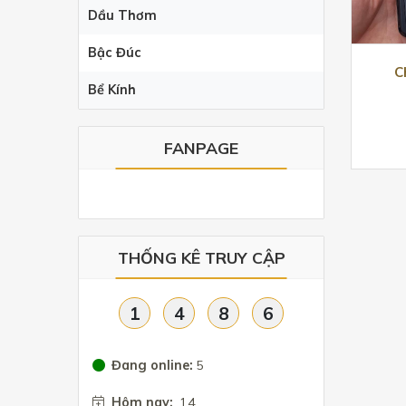
Dầu Thơm
Bậc Đúc
C
Bể Kính
FANPAGE
THỐNG KÊ TRUY CẬP
1
4
8
6
Đang online:
5
Hôm nay:
14