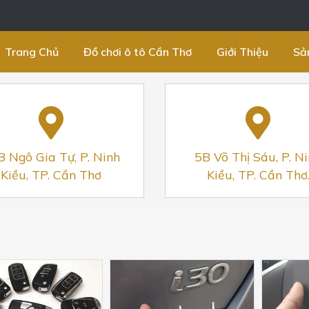
Trang Chủ
Đồ chơi ô tô Cần Thơ
Giới Thiệu
Sả
B Ngô Gia Tự, P. Ninh
5B Võ Thị Sáu, P. N
Kiều, TP. Cần Thơ
Kiều, TP. Cần Thơ