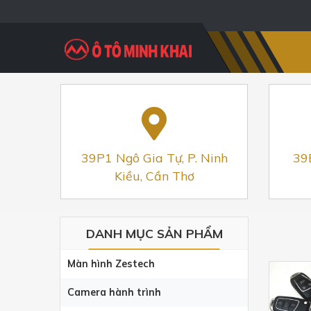
39P1 Ngô Gia Tự, P. Ninh
39
Kiều, Cần Thơ
DANH MỤC SẢN PHẨM
Màn hình Zestech
Camera hành trình