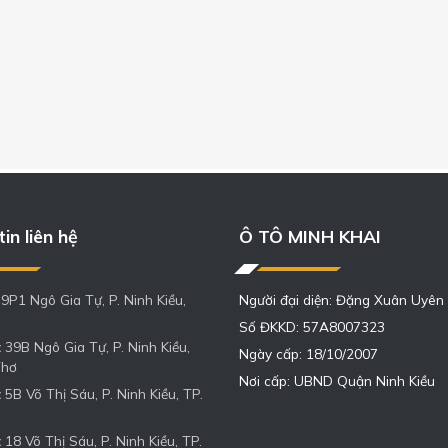
in liên hệ
Ô TÔ MINH KHAI
9P1 Ngô Gia Tự, P. Ninh Kiều,
Người đại diện: Đặng Xuân Uyên
Số ĐKKD: 57A8007323
:
39B Ngô Gia Tự, P. Ninh Kiều,
Ngày cấp: 18/10/2007
Thơ
Nơi cấp: UBND Quận Ninh Kiều
:
5B Võ Thị Sáu, P. Ninh Kiều, TP.
:
18 Võ Thị Sáu, P. Ninh Kiều, TP.