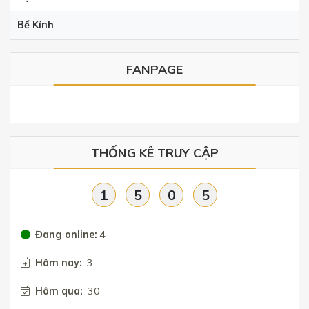
Bể Kính
FANPAGE
THỐNG KÊ TRUY CẬP
1
5
0
5
Đang online:
4
Hôm nay:
3
Hôm qua:
30