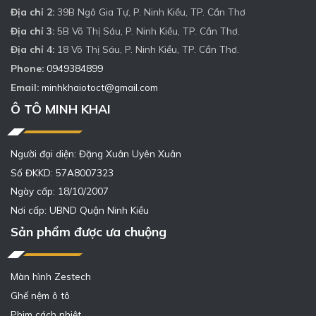
Địa chỉ 2:
39B Ngô Gia Tự, P. Ninh Kiều, TP. Cần Thơ
Địa chỉ 3:
5B Võ Thị Sáu, P. Ninh Kiều, TP. Cần Thơ.
Địa chỉ 4:
18 Võ Thị Sáu, P. Ninh Kiều, TP. Cần Thơ.
Phone:
0949384899
Email:
minhkhaiotoct@gmail.com
Ô TÔ MINH KHAI
Người đại diện: Đặng Xuân Uyên Xuân
Số ĐKKD: 57A8007323
Ngày cấp: 18/10/2007
Nơi cấp: UBND Quận Ninh Kiều
Sản phẩm được ưa chuộng
Màn hình Zestech
Ghế nệm ô tô
Phim cách nhiệt